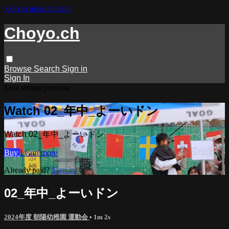
Skip to main content
Choyo.ch
Browse
Search
Sign in
Sign In
Live stream preview
Watch 02_年中_よーいドン
Watch 02_年中_よーいドン
Buy
Learn more
Already paid?
Sign in
02_年中_よーいドン
2024年度 朝陽幼稚園 運動会
• 1m 2s