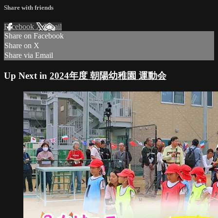
Share with friends
Facebook
X
Email
Share on Facebook
Share on X
Share via Email
Up Next in
2024年度 朝陽幼稚園 運動会