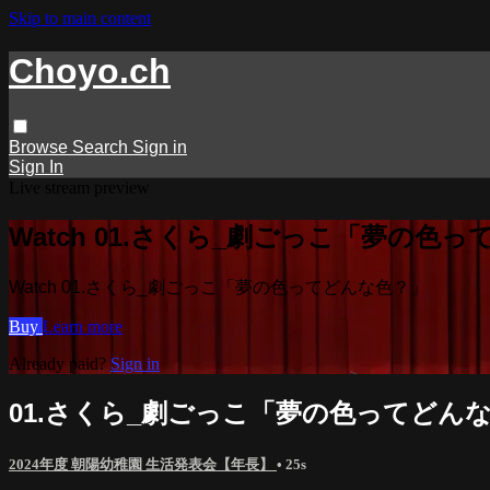
Skip to main content
Choyo.ch
Browse
Search
Sign in
Sign In
Live stream preview
Watch 01.さくら_劇ごっこ「夢の色
Watch 01.さくら_劇ごっこ「夢の色ってどんな色？」
Buy
Learn more
Already paid?
Sign in
01.さくら_劇ごっこ「夢の色ってどん
2024年度 朝陽幼稚園 生活発表会【年長】
• 25s