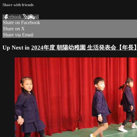
Share with friends
Facebook
X
Email
Share on Facebook
Share on X
Share via Email
Up Next in
2024年度 朝陽幼稚園 生活発表会【年長